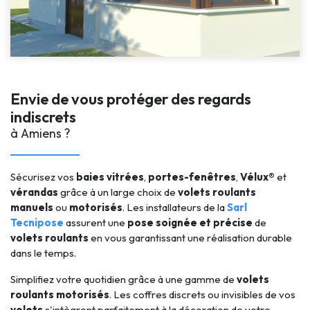
Envie de vous protéger des regards
indiscrets
à Amiens ?
Sécurisez vos
baies vitrées
,
portes-fenêtres
,
Vélux®
et
vérandas
grâce à un large choix de
volets roulants
manuels
ou
motorisés
. Les installateurs de la
Sarl
Tecnipose
assurent une
pose soignée et précise
de
volets roulants
en vous garantissant une réalisation durable
dans le temps.
Simplifiez votre quotidien grâce à une gamme de
volets
roulants motorisés
. Les coffres discrets ou invisibles de vos
volets
s'intègrent parfaitement à la décoration de votre